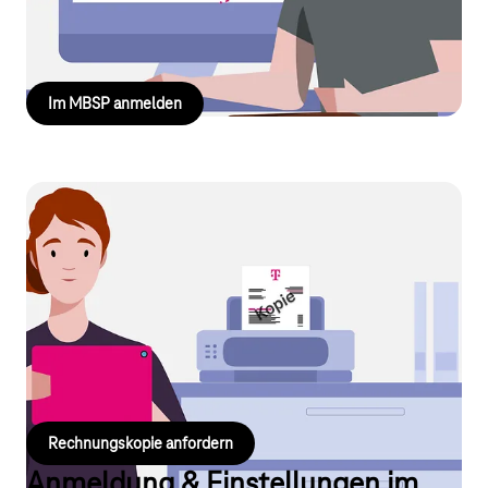
Wenn Ihr Buchungskonto mit 58 beginnt, besuchen Sie bitte
das
RechnungOnline Business Portal
.
Im MBSP anmelden
Rechnungskopie
Um eine Rechnungskopie zu erhalten, melden Sie sich bitte im
Magenta Business Service Portal (MBSP)
an. Dort können Sie
Ihre Rechnungen der letzten 18 Monate sehen und
herunterladen. Auf Wunsch senden wir Ihnen eine
kostenpflichtige Kopie Ihrer Rechnung per Post zu.
Rechnungskopie anfordern
Anmeldung & Einstellungen im