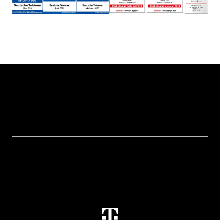
Hilfe & Service
Geschäftskunden Logins
Themen
Rechnung
Healthcare
Über uns
Business Service Portal
Global Business Solution
Konzern
Störung
Immobilienwirtschaft
Karriere
Kündigung
Digital X