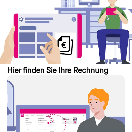
Hier finden Sie Ihre Rechnung
Rechnung online finden
Sie können Ihre Internet- & Festnetz-Rechnung ganz einfach
online im Magenta Business Service Portal (MBSP) sehen und
herunterladen. Außerdem haben Sie die Möglichkeit, Ihre
Rechnungseinstellungen schnell und unkompliziert selbst
anzupassen.