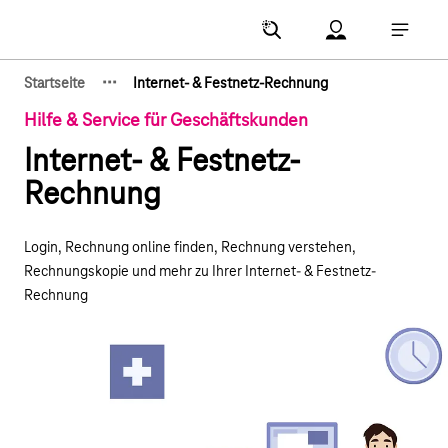
Hauptnavigation
Account Menu öf
Hauptna
·
·
·
Startseite
Internet- & Festnetz-Rechnung
Zeige verborgene Breadcrumb-Elemente
Hilfe & Service für Geschäftskunden
Internet- & Festnetz-
Rechnung
Login, Rechnung online finden, Rechnung verstehen,
Rechnungskopie und mehr zu Ihrer Internet- & Festnetz-
Rechnung