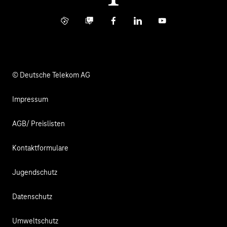
Investor Relations
Kontakt
Info Service
Business Community
Facebook
LinkedIn
YouTube
Medien
Verantwortung
© Deutsche Telekom AG
Impressum
AGB/ Preislisten
Kontaktformulare
Jugendschutz
Datenschutz
Umweltschutz