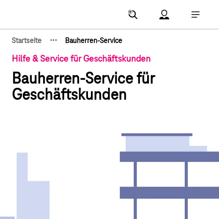
Hauptnavigation
Account Menu öf
Hauptna
·
·
·
Startseite
Bauherren-Service
Zeige verborgene Breadcrumb-Elemente
Hilfe & Service für Geschäftskunden
Bauherren-Service für
Geschäftskunden