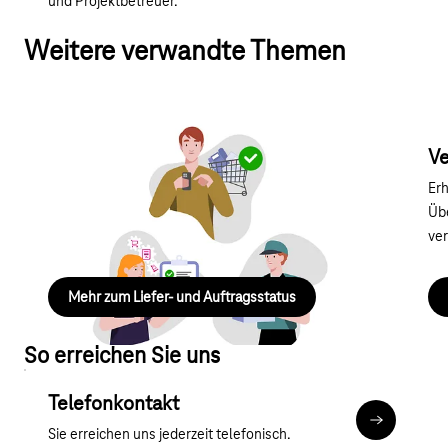
und Projektbetreuer.
Weitere verwandte Themen
Liefer- und Auftragsstatus
V
Hier erfahren Sie alles zum Stand Ihrer Bestellung
Erh
und/oder Lieferung.
Üb
ver
Mehr zum Liefer- und Auftragsstatus
So erreichen Sie uns
Telefonkontakt
Mehr zum T
Sie erreichen uns jederzeit telefonisch.