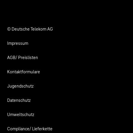
Info Service
Business Community
Facebook
LinkedIn
YouTube
Medien
Verantwortung
© Deutsche Telekom AG
Impressum
AGB/ Preislisten
Kontaktformulare
Jugendschutz
Datenschutz
Umweltschutz
Compliance/ Lieferkette