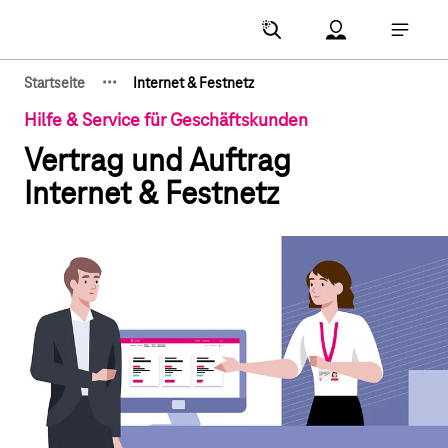
Hauptnavigation
Account Menu öf
Hauptna
·
·
·
Startseite
Internet & Festnetz
Zeige verborgene Breadcrumb-Elemente
Hilfe & Service für Geschäftskunden
Vertrag und Auftrag
Internet & Festnetz