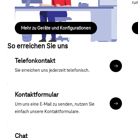
Konfigurationen, IP-Anschluss und Sonderdienste –
ru
kompakt und leicht verständlich.
Mehr zu Geräte und Konfigurationen
So erreichen Sie uns
Telefonkontakt
Mehr zum T
Sie erreichen uns jederzeit telefonisch.
Kontaktformular
Um uns eine E-Mail zu senden, nutzen Sie
Kontaktfor
einfach unsere Kontaktformulare.
Chat