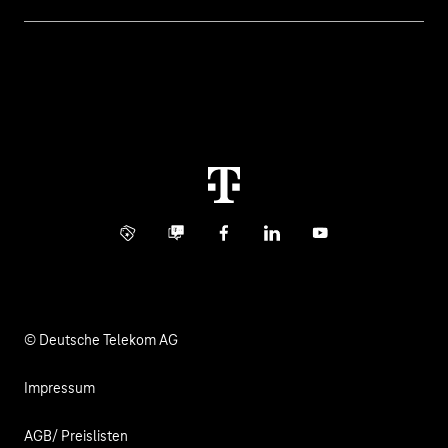
Rechnung
Healthcare
Über uns
Business Service Portal
Global Business Solution
Konzern
Störung
Immobilienwirtschaft
Karriere
Kündigung
Digital X
Investor Relations
Kontakt
Info Service
Business Community
Facebook
LinkedIn
YouTube
Medien
Verantwortung
© Deutsche Telekom AG
Impressum
AGB/ Preislisten