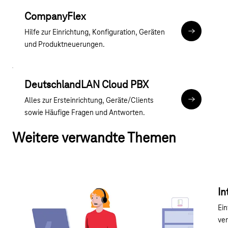
CompanyFlex
Hilfe zur Einrichtung, Konfiguration, Geräten
hilfe.compa
und Produktneuerungen.
DeutschlandLAN Cloud PBX
Alles zur Ersteinrichtung, Geräte/Clients
cpbx-hilfe.
sowie Häufige Fragen und Antworten.
Weitere verwandte Themen
Geräte und Konfigurationen
In
Internet & Festnetz
Ei
Wissenswertes rund um Geräte und
ver