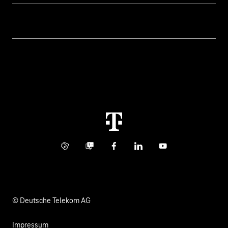
Geschäftskunden Logins
Themen
Rechnung
Healthcare
Über uns
Business Service Portal
Global Business Solution
Konzern
Störung
Immobilienwirtschaft
Karriere
Kündigung
Digital X
Investor Relations
Kontakt
Info Service
Business Community
Facebook
LinkedIn
YouTube
Medien
Verantwortung
© Deutsche Telekom AG
Impressum