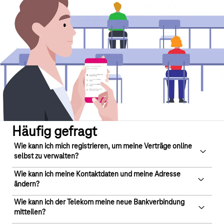
Häufig gefragt
Wie kann ich mich registrieren, um meine Verträge online
selbst zu verwalten?
Wie kann ich meine Kontaktdaten und meine Adresse
Mobilfunk
ändern?
Sie können Ihre Mobilfunk-Verträge online im
Business Service Portal (BSP) verwalten. Dazu melden Sie sich
Wie kann ich der Telekom meine neue Bankverbindung
Mobilfunk
mitteilen?
mit Ihrem Benutzernamen und Passwort im
Business Service
So können Sie die Stammdaten Ihres Administratorzuganges