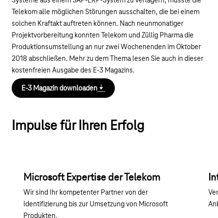
Systeme aus einem SAP-ERP-System zu verlagern, musste die
Telekom alle möglichen Störungen ausschalten, die bei einem
solchen Kraftakt auftreten können. Nach neunmonatiger
Projektvorbereitung konnten Telekom und Züllig Pharma die
Produktionsumstellung an nur zwei Wochenenden im Oktober
2018 abschließen. Mehr zu dem Thema lesen Sie auch in dieser
kostenfreien Ausgabe des E-3 Magazins.
E-3 Magazin downloaden
Impulse für Ihren Erfolg
Microsoft Expertise der Telekom
In
Wir sind Ihr kompetenter Partner von der
Ver
Identifizierung bis zur Umsetzung von Microsoft
Anb
Produkten.