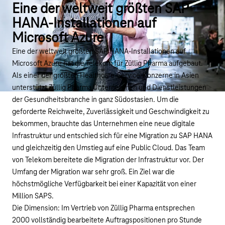
Eine der weltweit größten SAP
HANA-Installationen auf
Microsoft Azure
Eine der weltweit größten SAP HANA-Installationen auf
Microsoft Azure hat die Telekom für
Züllig Pharma
aufgebaut.
Als einer der größten Healthcare-Service-Konzerne in Asien
unterstützt Züllig Pharma Unternehmen und Dienstleistungen
der Gesundheitsbranche in ganz Südostasien. Um die
geforderte Reichweite, Zuverlässigkeit und Geschwindigkeit zu
bekommen, brauchte das Unternehmen eine neue digitale
Infrastruktur und entschied sich für eine Migration zu SAP HANA
und gleichzeitig den Umstieg auf eine Public Cloud. Das Team
von Telekom bereitete die Migration der Infrastruktur vor. Der
Umfang der Migration war sehr groß. Ein Ziel war die
höchstmögliche Verfügbarkeit bei einer Kapazität von einer
Million SAPS.
Die Dimension: Im Vertrieb von Züllig Pharma entsprechen
2000 vollständig bearbeitete Auftragspositionen pro Stunde