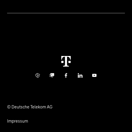
Themen
Rechnung
Healthcare
Über uns
Business Service Portal
Global Business Solution
Konzern
Störung
Immobilienwirtschaft
Karriere
Kündigung
Digital X
Investor Relations
Kontakt
Info Service
Business Community
Facebook
LinkedIn
YouTube
Medien
Verantwortung
© Deutsche Telekom AG
Impressum