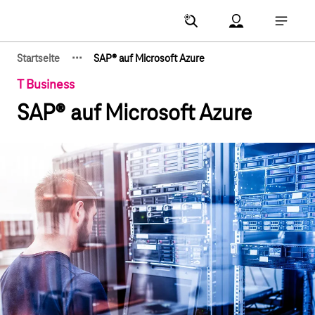
Hauptnavigation
Account Menu öf
Hauptna
·
·
·
Startseite
SAP® auf Microsoft Azure
Zeige verborgene Breadcrumb-Elemente
T Business
SAP® auf Microsoft Azure