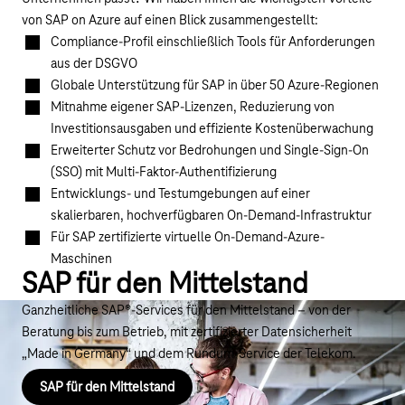
von SAP on Azure auf einen Blick zusammengestellt:
Compliance-Profil einschließlich Tools für Anforderungen
aus der DSGVO
Globale Unterstützung für SAP in über 50 Azure-Regionen
Mitnahme eigener SAP-Lizenzen, Reduzierung von
Investitionsausgaben und effiziente Kostenüberwachung
Erweiterter Schutz vor Bedrohungen und Single-Sign-On
(SSO) mit Multi-Faktor-Authentifizierung
Entwicklungs- und Testumgebungen auf einer
skalierbaren, hochverfügbaren On-Demand-Infrastruktur
Für SAP zertifizierte virtuelle On-Demand-Azure-
Maschinen
SAP für den Mittelstand
Ganzheitliche SAP®-Services für den Mittelstand – von der
Beratung bis zum Betrieb, mit zertifizierter Datensicherheit
„Made in Germany“ und dem Rundum-Service der Telekom.
SAP für den Mittelstand