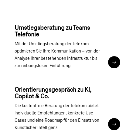
Telekom rund um die Microsoft-
365-Familie
Umstiegsberatung zu Teams
Telefonie
Mit der Umstiegsberatung der Telekom
optimieren Sie Ihre Kommunikation – von der
Analyse Ihrer bestehenden Infrastruktur bis
Microsoft T
zur reibungslosen Einführung.
Orientierungsgespräch zu KI,
Copilot & Co.
Die kostenfreie Beratung der Telekom bietet
individuelle Empfehlungen, konkrete Use
Cases und eine Roadmap für den Einsatz von
KI-Beratun
Künstlicher Intelligenz.