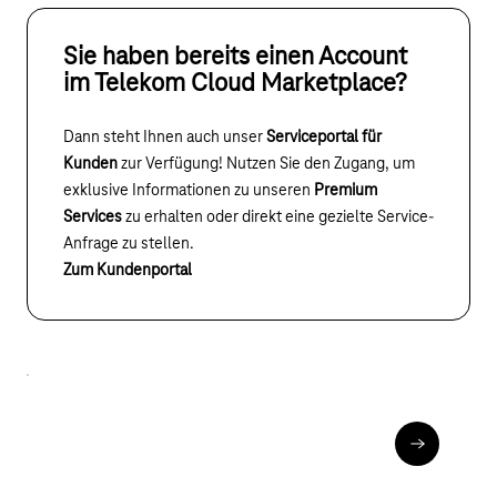
Sie haben bereits einen Account
im Telekom Cloud Marketplace?
Dann steht Ihnen auch unser
Serviceportal für
Kunden
zur Verfügung! Nutzen Sie den Zugang, um
exklusive Informationen zu unseren
Premium
Services
zu erhalten oder direkt eine gezielte Service-
Anfrage zu stellen.
Zum Kundenportal
Ihr Partner für die komplette Microsoft-
Welt
Lizenzen & Software
Alle Microsoft-Lizenzen aus einer Hand –
übergreife
einfach, sicher und zuverlässig.