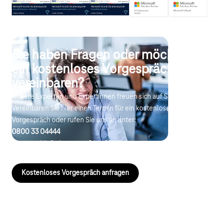
Sie haben Fragen oder möchten
ein kostenloses Vorgespräch
vereinbaren?
Unsere Experten und Expertinnen freuen sich auf Sie.
Vereinbaren Sie hier einen Termin für ein kostenloses
Vorgespräch oder rufen Sie uns an unter:
0800 33 04444
Montags bis freitags von 8 bis 20 Uhr, samstags von 8 bis 16 Uhr
(Störungsannahme jederzeit)
Kostenloses Vorgespräch anfragen
Die Beratungsangebote der