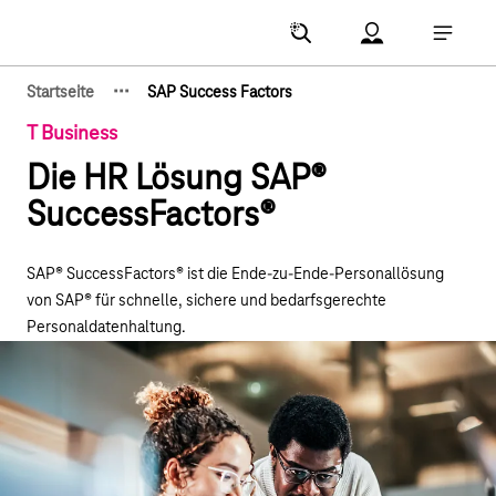
Hauptnavigation
Account Menu öf
Hauptna
·
·
·
Startseite
SAP Success Factors
Zeige verborgene Breadcrumb-Elemente
T Business
Die HR Lösung SAP®
SuccessFactors®
SAP® SuccessFactors® ist die Ende-zu-Ende-Personallösung
von SAP® für schnelle, sichere und bedarfsgerechte
Personaldatenhaltung.