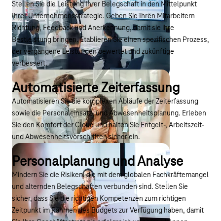
Stellen Sie die Leistung Ihrer Belegschaft in den Mittelpunkt
Ihrer Unternehmensstrategie. Geben Sie Ihren Mitarbeitern
Richtung, Feedback und Anerkennung, damit sie ihre
Bestleistung bringen. Etablieren Sie einen spezifischen Prozess,
der vergangene Leistungen bewertet und zukünftige
verbessert.
Automatisierte Zeiterfassung
Automatisieren Sie die komplexen Abläufe der Zeiterfassung
sowie die Personaleinsatz- und Abwesenheitsplanung. Erleben
Sie den Komfort der Cloud und halten Sie Entgelt-, Arbeitszeit-
und Abwesenheitsvorschriften sicher ein.
Personalplanung und Analyse
Mindern Sie die Risiken, die mit dem globalen Fachkräftemangel
und alternden Belegschaften verbunden sind. Stellen Sie
sicher, dass Sie die richtigen Kompetenzen zum richtigen
Zeitpunkt im Rahmen des Budgets zur Verfügung haben, damit