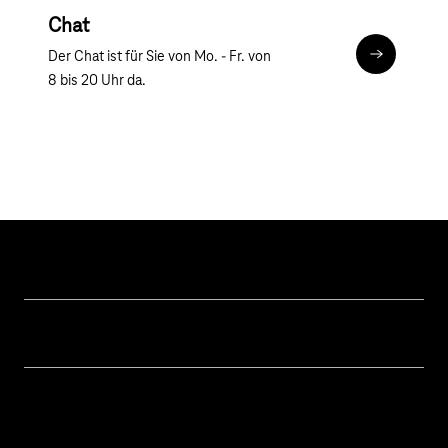
Chat
Der Chat ist für Sie von Mo. - Fr. von
Chat
8 bis 20 Uhr da.
Hilfe & Service
Geschäftskunden Logins
Themen
Rechnung
Healthcare
Über uns
Business Service Portal
Global Business Solution