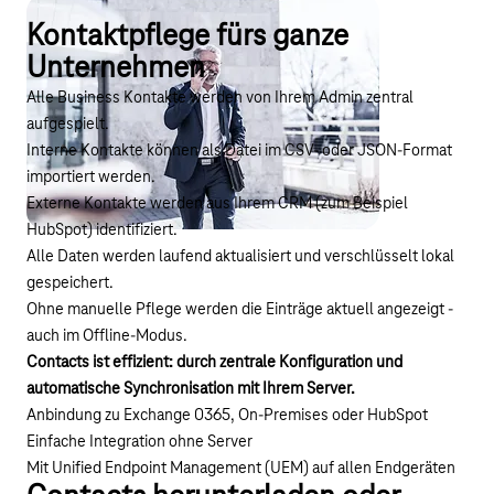
Kontaktpflege fürs ganze
Unternehmen
Alle Business Kontakte werden von Ihrem Admin zentral
aufgespielt.
Interne Kontakte können als Datei im CSV- oder JSON-Format
importiert werden.
Externe Kontakte werden aus Ihrem CRM (zum Beispiel
HubSpot) identifiziert.
Alle Daten werden laufend aktualisiert und verschlüsselt lokal
gespeichert.
Ohne manuelle Pflege werden die Einträge aktuell angezeigt -
auch im Offline-Modus.
Contacts ist effizient: durch zentrale Konfiguration und
automatische Synchronisation mit Ihrem Server.
Anbindung zu Exchange 0365, On-Premises oder HubSpot
Einfache Integration ohne Server
Mit
Unified Endpoint Management (UEM)
auf allen Endgeräten