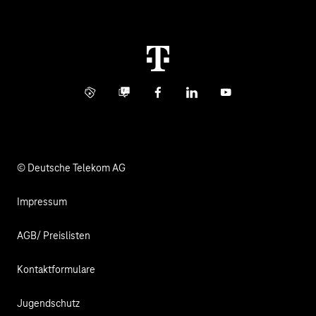
Konzern
Störung
Immobilienwirtschaft
Karriere
Kündigung
Digital X
Investor Relations
Kontakt
Info Service
Business Community
Facebook
LinkedIn
YouTube
Medien
Verantwortung
© Deutsche Telekom AG
Impressum
AGB/ Preislisten
Kontaktformulare
Jugendschutz