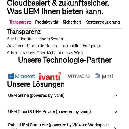
Cloudbasiert & zukunftssicher.
Was UEM Ihnen bieten kann.
Transparenz
Produktivität
Sicherheit
Kostenreduzierung
Transparenz
Alle Endgeräte in einem System
Zusammenführen der festen und mobilen Endgeräte
Administrations-Oberfläche über das Web
Unsere Technologie-Partner
Unsere Lösungen
UEM online (powered by Ivanti)
Der schnelle und einfache Einstieg ins Unified Endpoint
UEM Cloud & UEM Private (powered by Ivanti)
Management.
Endgeräte, einfach und sicher managen. UEM online ist die
Public UEM Complete (powered by VMware Workspace
Eine große Flotte an Endgeräte braucht eine großartige Lösung