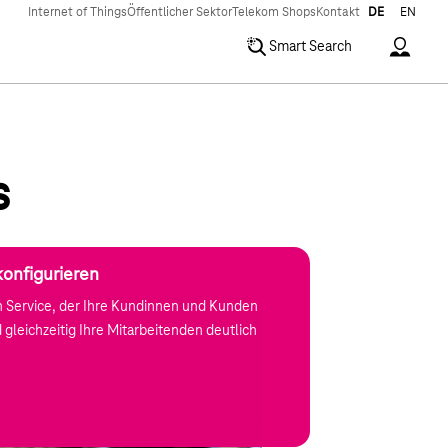
Internet of Things
Öffentlicher Sektor
Telekom Shops
Kontakt
DE
EN
Accoun
Smart Search
s
konfigurieren
en Service, der Ihre Kundinnen und Kunden
d gleichzeitig Ihre Mitarbeitenden deutlich