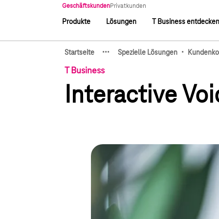
Hauptnavigation
Geschäftskunden
Privatkunden
Produkte
Lösungen
T Business entdecke
Hauptnavigation
·
·
·
·
Startseite
Spezielle Lösungen
Kundenko
Zeige verborgene Breadcru
T Business
Interactive Vo