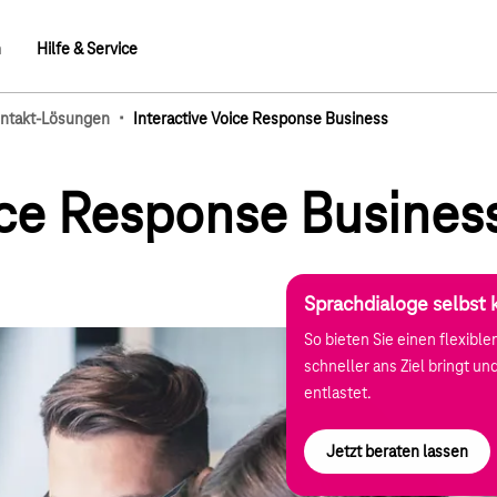
n
Hilfe & Service
·
ntakt-Lösungen
Interactive Voice Response Business
mb-Elemente
ice Response Busines
Sprachdialoge selbst 
So bieten Sie einen flexibl
schneller ans Ziel bringt un
entlastet.
Jetzt beraten lassen