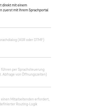
 direkt mit einem
n zuerst mit Ihrem Sprachportal
n
Sprachdialog (ASR oder DTMF)
 führen per Sprachsteuerung
.B. Abfrage von Öffnungszeiten)
 einen Mitarbeitenden erfordert,
efinierter Routing-Logik