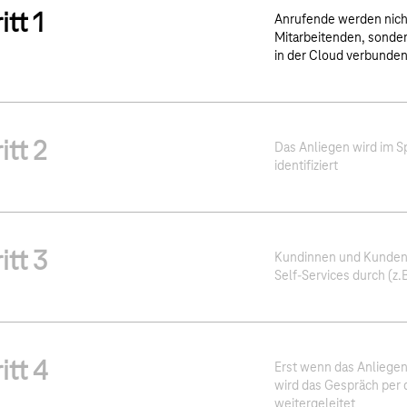
itt 1
Anrufende werden nicht
Mitarbeitenden, sonder
in der Cloud verbunde
itt 2
Das Anliegen wird im 
identifiziert
itt 3
Kundinnen und Kunden
Self-Services durch (z
itt 4
Erst wenn das Anliegen
wird das Gespräch per d
weitergeleitet