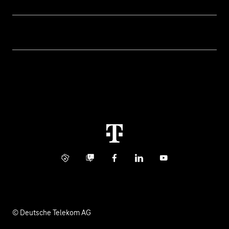
Geschäftskunden Logins
Themen
Rechnung
Healthcare
Über uns
Business Service Portal
Global Business Solution
Konzern
Störung
Immobilienwirtschaft
Karriere
Kündigung
Digital X
Investor Relations
Kontakt
Info Service
Business Community
Facebook
LinkedIn
YouTube
Medien
Verantwortung
© Deutsche Telekom AG