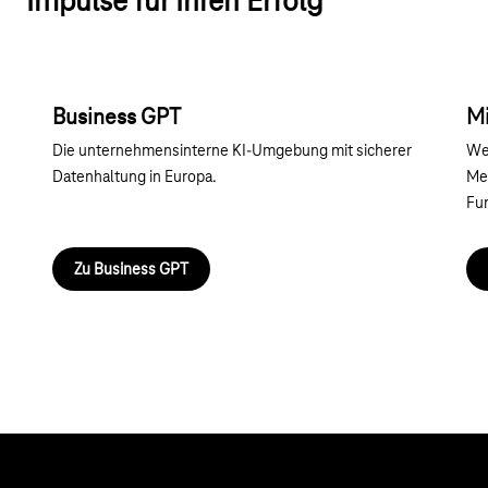
Impulse für Ihren Erfolg
Business GPT
Mi
Die unternehmensinterne KI-Umgebung mit sicherer
Wer
Datenhaltung in Europa.
Me
Fu
Zu Business GPT
Hilfe & Service