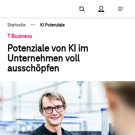
Hauptnavigation
Account Menu öf
Hauptna
·
·
·
Startseite
KI Potenziale
Zeige verborgene Breadcrumb-Elemente
T Business
Potenziale von KI im
Unternehmen voll
ausschöpfen