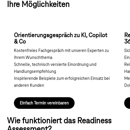
Ihre Möglichkeiten
Orientierungsgespräch zu KI, Copilot
Re
& Co
36
Kostenfreies Fachgespräch mit unseren Experten zu
Sic
Ihrem Wunschthema
Ein
Schnelle, technisch versierte Einordnung und
Re
Handlungsempfehlung
Ha
Inspirierende Beispiele zum erfolgreichen Einsatz bei
Meh
anderen Kunden
Do
Einfach Termin vereinbaren
Wie funktioniert das Readiness
Assessment?