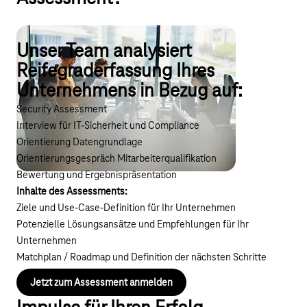
Youtube-Video "Wie funktioniert das Readiness A
Unser Team analysiert
Reifegraderfassung Ihres
Unternehmens in Bezug auf:
Security Assessment
Interview für IT-Sicherheit und Compliance
Orientierung Datengrundlage
Orientierungsgespräch Mitarbeiterqualifikation
Bewertung und Ergebnispräsentation
Inhalte des Assessments:
Ziele und Use-Case-Definition für Ihr Unternehmen
Potenzielle Lösungsansätze und Empfehlungen für Ihr
Unternehmen
Matchplan / Roadmap und Definition der nächsten Schritte
Jetzt zum Assessment anmelden