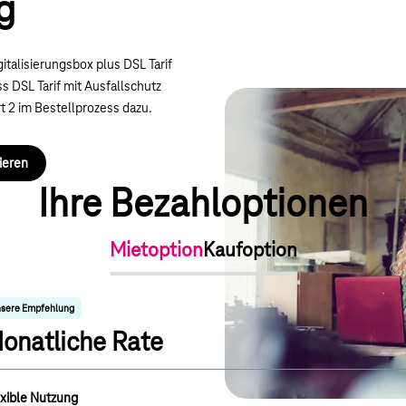
g
italisierungsbox plus DSL Tarif
 DSL Tarif mit Ausfallschutz
t 2 im Bestellprozess dazu.
ieren
Ihre Bezahloptionen
Mietoption
Kaufoption
sere Empfehlung
onatliche Rate
xible Nutzung