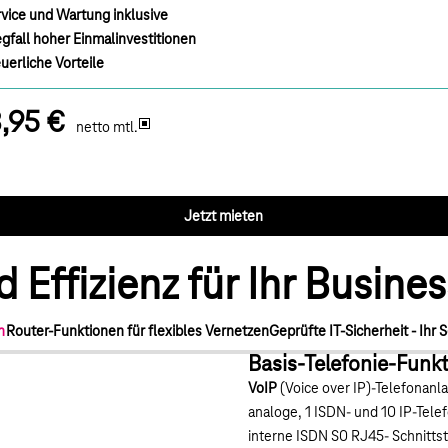
vice und Wartung inklusive
fall hoher Einmalinvestitionen
uerliche Vorteile
,95 €
netto mtl.
Jetzt mieten
 Effizienz für Ihr Busines
n
Router-Funktionen für flexibles Vernetzen
Geprüfte IT-Sicherheit - Ihr 
Basis-Telefonie-Funk
VoIP
(Voice over IP)-Telefonanla
analoge, 1 ISDN- und 10 IP-Tele
interne ISDN S0 RJ45- Schnittst