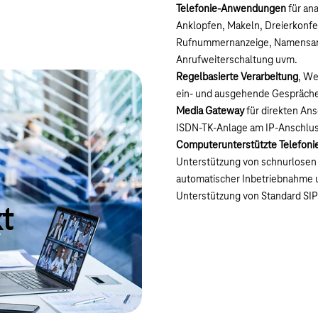
Telefonie-Anwendungen
für ana
Anklopfen, Makeln, Dreierkonfe
Rufnummernanzeige, Namensanz
Anrufweiterschaltung uvm.
Regelbasierte Verarbeitung
, We
ein- und ausgehende Gespräch
Media Gateway
für direkten An
ISDN-TK-Anlage am IP-Anschlus
Computerunterstützte Telefoni
Unterstützung von schnurlosen
automatischer Inbetriebnahme 
Unterstützung von Standard SIP
t