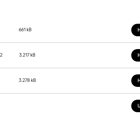
661 kB
H
 2
3.217 kB
H
3.278 kB
H
U