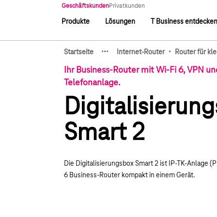
Hauptnavigation
Geschäftskunden
Privatkunden
Produkte
Lösungen
T Business entdecke
Hauptnavigation
·
·
·
·
Startseite
Internet-Router
Router für kl
Zeige verborgene Breadcru
Ihr Business-Router mit Wi-Fi 6, VPN und
Telefonanlage.
Digitalisierun
Smart 2
Die Digitalisierungsbox Smart 2 ist IP-TK-Anlage (
6 Business-Router kompakt in einem Gerät.