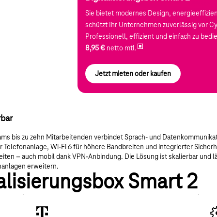
Sie bietet modernes Design, energieeffizie
schützt Ihr Unternehmen zuverlässig vor C
Professionell, effizient und einfach zu bedi
8,95 €
netto mtl.
Jetzt mieten oder kaufen
rbar
ams bis zu zehn Mitarbeitenden verbindet Sprach- und Datenkommunikati
 Telefonanlage, Wi-Fi 6 für höhere Bandbreiten und integrierter Sicherh
iten – auch mobil dank VPN-Anbindung. Die Lösung ist skalierbar und lä
nanlagen erweitern.
talisierungsbox Smart 2