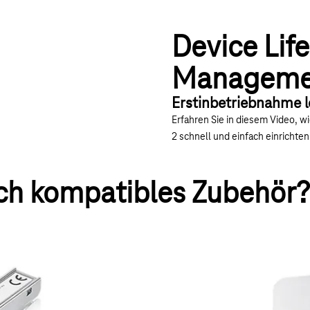
Device Lif
Manageme
Erstinbetriebnahme 
 Smart 2 & Premium 2 - Erstinbetriebnahme" abspielen
Erfahren Sie in diesem Video, w
2 schnell und einfach einrichten
ch kompatibles Zubehör?
rmodem
Gigaset N670-DECT B
zum Glasfaseranschluss Ihrer
Optimieren Sie Ihre Kommunikati