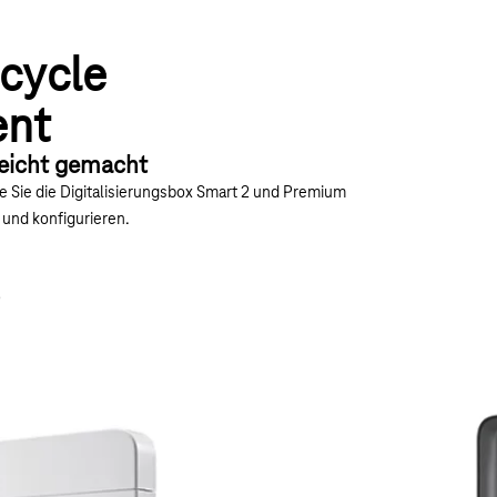
ecycle
nt
leicht gemacht
ie Sie die Digitalisierungsbox Smart 2 und Premium
 und konfigurieren.
asisstation
Gigaset Max
on mit einer smarten DECT-IP-Basisstation
Das Gigaset Maxwe