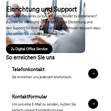
Einrichtung und Support
Sie haben Besseres zu tun, als Ihren Router zu installieren?
Buchen Sie mit Digital Office Service die Einrichtung und
den Support für Ihren Geschäftskunden Router bequem dazu
und lehnen Sie sich entspannt zurück!
Zu Digital Office Service
So erreichen Sie uns
Telefonkontakt
Mehr zum T
Sie erreichen uns jederzeit telefonisch.
Kontaktformular
Um uns eine E-Mail zu senden, nutzen Sie
Kontaktfor
einfach unsere Kontaktformulare.