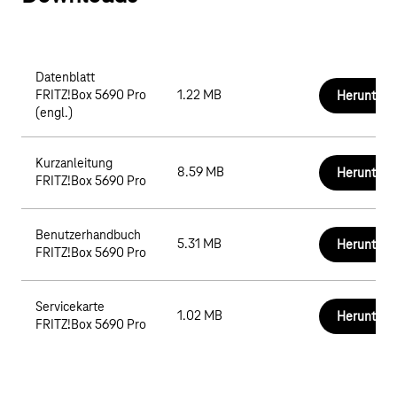
Datenblatt
FRITZ!Box 5690 Pro
1.22 MB
Herunterl
(engl.)
Kurzanleitung
8.59 MB
Herunterl
FRITZ!Box 5690 Pro
Benutzerhandbuch
5.31 MB
Herunterl
FRITZ!Box 5690 Pro
Servicekarte
1.02 MB
Herunterl
FRITZ!Box 5690 Pro