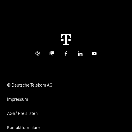
Über uns
Business Service Portal
Global Business Solution
Konzern
Störung
Immobilienwirtschaft
Karriere
Kündigung
Digital X
Investor Relations
Kontakt
Info Service
Business Community
Facebook
LinkedIn
YouTube
Medien
Verantwortung
© Deutsche Telekom AG
Impressum
AGB/ Preislisten
Kontaktformulare