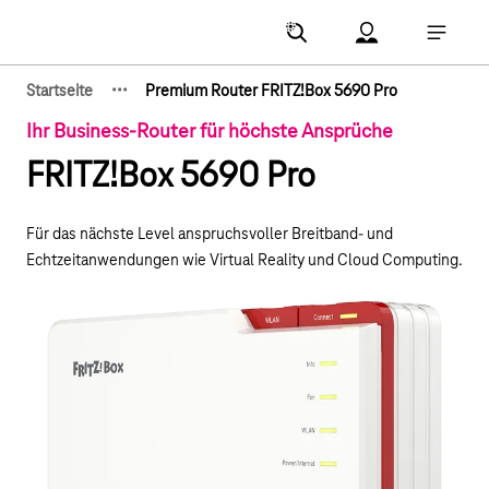
Hauptnavigation
Account Menu öf
Hauptna
·
·
·
Startseite
Premium Router FRITZ!Box 5690 Pro
Zeige verborgene Breadcrumb-Elemente
Ihr Business-Router für höchste Ansprüche
FRITZ!Box 5690 Pro
Für das nächste Level anspruchsvoller Breitband- und
Echtzeitanwendungen wie Virtual Reality und Cloud Computing.