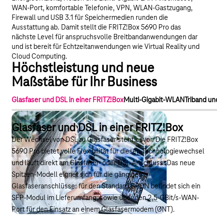
WAN-Port, komfortable Telefonie, VPN, WLAN-Gastzugang,
Firewall und USB 3.1 für Speichermedien runden die
Ausstattung ab. Damit stellt die FRITZ!Box 5690 Pro das
nächste Level für anspruchsvolle Breitbandanwendungen dar
und ist bereit für Echtzeitanwendungen wie Virtual Reality und
Cloud Computing.
Höchstleistung und neue
Maßstäbe für Ihr Business
Glasfaser und DSL in einer FRITZ!Box
Multi-Gigabit-WLAN
Triband u
Glasfaser und DSL in einer FRITZ!Box
Der Wechsel von DSL zu Glasfaser steht bevor. Die FRITZ!Box
5690 Pro bietet volle Flexibilität für diesen Technologiewechsel
und läuft direkt am Glasfaser- oder DSL-Anschluss. Das neue
Spitzen-Modell eignet sich für die gängigen
Glasfaseranschlüsse: für den Standard GPON befindet sich ein
SFP-Modul im Lieferumfang, sowie über den 2,5-GBit/s-WAN-
Port für den Einsatz an einem Glasfasermodem (ONT).