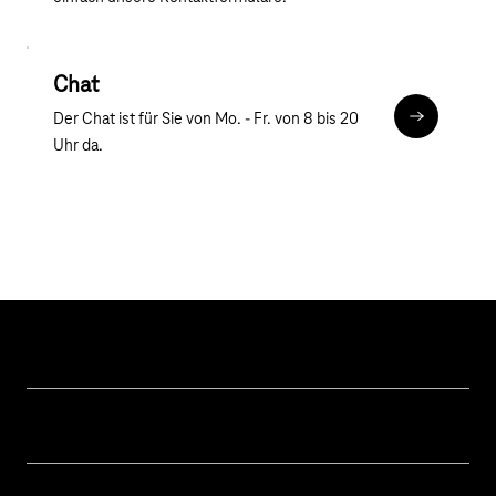
Chat
Der Chat ist für Sie von Mo. - Fr. von 8 bis 20
Chat
Uhr da.
Hilfe & Service
Geschäftskunden Logins
Themen
Rechnung
Healthcare