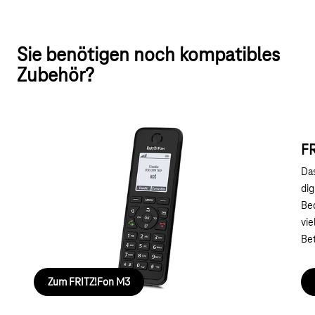
Sie benötigen noch kompatibles
Zubehör?
FRITZ!Fon M3
FR
Das FRITZ!Fon M3 ist ein kostengünstiges
Das
Einstiegsmodell für IP-Telefonie, ideal für mittlere
dig
Anforderungen mit erstklassiger Audioqualität.
Bed
vie
Bet
Zum FRITZ!Fon M3