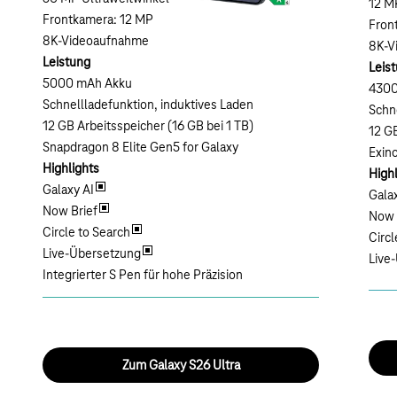
12 M
Frontkamera: 12 MP
Fron
8K-Videoaufnahme
8K-V
Leistung
Leis
5000 mAh Akku
4300
Schnellladefunktion, induktives Laden
Schn
12 GB Arbeitsspeicher (16 GB bei 1 TB)
12 G
Snapdragon 8 Elite Gen5 for Galaxy
Exin
Highlights
Highl
Galaxy AI
Gala
Now Brief
Now 
Circle to Search
Circl
Live-Übersetzung
Live
Integrierter S Pen für hohe Präzision
Zum Galaxy S26 Ultra