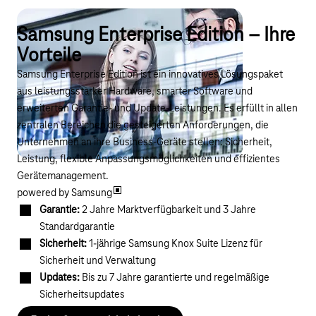
Samsung Enterprise Edition – Ihre
Vorteile
Samsung Enterprise Edition ist ein innovatives Lösungspaket
aus leistungsstarker Hardware, smarter Software und
erweiterten Garantie- und Update-Leistungen. Es erfüllt in allen
zentralen Bereichen die gesteigerten Anforderungen, die
Unternehmen an ihre Business-Geräte stellen: Sicherheit,
Leistung, flexible Anpassungsmöglichkeiten und effizientes
Gerätemanagement.
powered by Samsung
Garantie:
2 Jahre Marktverfügbarkeit und 3 Jahre
Standardgarantie
Sicherheit:
1-jährige Samsung Knox Suite Lizenz für
Sicherheit und Verwaltung
Updates:
Bis zu 7 Jahre garantierte und regelmäßige
Sicherheitsupdates