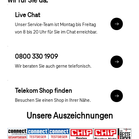
wir für Sie da:
individuelle Sicherheitslösungen flexibel zu ergänzen. So
Wachstum an. Sie wählen die passenden Geräte, erweitern
bleibt Ihr Unternehmen jederzeit geschützt und
Sicherheitsfunktionen nach Bedarf und behalten mit zentraler
Live Chat
handlungsfähig.
Verwaltung jederzeit die Kontrolle – klar, einfach und
Unser Service-Team ist Montag bis Freitag
zukunftssicher.
Chat
von 8 bis 20 Uhr für Sie im Chat erreichbar.
0800 330 1909
tel:0800 3
Wir beraten Sie auch gerne telefonisch.
Telekom Shop finden
Zur Shop S
Besuchen Sie einen Shop in Ihrer Nähe.
Unsere Auszeichnungen