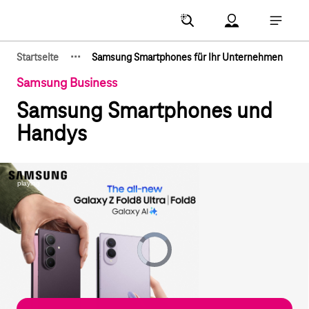
Hauptnavigation
Account Menu öf
Hauptna
·
·
·
Startseite
Samsung Smartphones für Ihr Unternehmen
Zeige verborgene Breadcrumb-Elemente
Samsung Business
Samsung Smartphones und
Handys
Video
Player
is
loading.