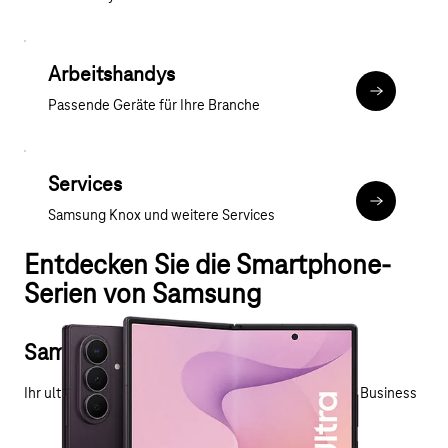
Arbeitshandys
Zu den Sam
Passende Geräte für Ihre Branche
Services
Samsung Kn
Samsung Knox und weitere Services
Entdecken Sie die Smartphone-
Serien von Samsung
Samsung Galaxy Z Fold8 Ultra
Ihr ultradünnes Powerpaket für mehr Produktivität im Business