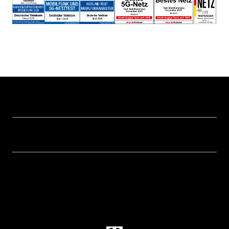
Hilfe & Service
Geschäftskunden Logins
Themen
Rechnung
Healthcare
Über uns
Business Service Portal
Global Business Solution
Konzern
Störung
Immobilienwirtschaft
Karriere
Kündigung