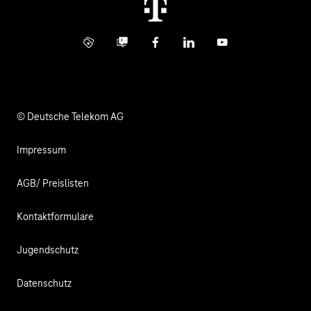
Digital X
Investor Relations
Kontakt
Info Service
Business Community
Facebook
LinkedIn
YouTube
Medien
Verantwortung
© Deutsche Telekom AG
Impressum
AGB/ Preislisten
Kontaktformulare
Jugendschutz
Datenschutz