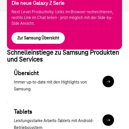
Die neue Galaxy Z Serie
Next Level Productivity: Links im Browser recherchieren,
rechts Link im Chat teilen - jetzt möglich mit der Side-by-
Side Ansicht.
Zur Samsung Übersicht
Schnelleinstiege zu Samsung Produkten
und Services
Übersicht
Immer up-to-date mit den Highlights von
Zu Samsung
Samsung
Tablets
Leistungsstarke Arbeits-Tablets mit Android-
Samsung Ta
Betriebssystem