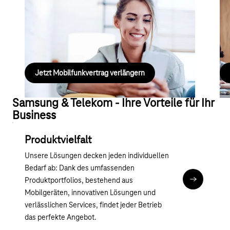
Sie sind bereits Kunde?
Ei
Verlängern Sie Ihren Vertrag und sichern Sie sich ein
Ent
Samsung Smartphone oder Tablet.
Ge
Jetzt Mobilfunkvertrag verlängern
Samsung & Telekom - Ihre Vorteile für Ihr
Business
Produktvielfalt
Unsere Lösungen decken jeden individuellen
Bedarf ab: Dank des umfassenden
Produktportfolios, bestehend aus
Zu den Sam
Mobilgeräten, innovativen Lösungen und
verlässlichen Services, findet jeder Betrieb
das perfekte Angebot.