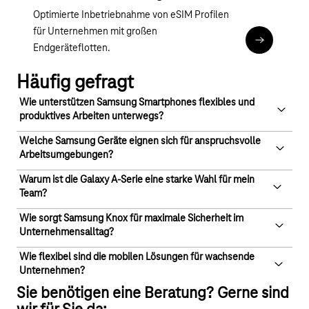
Optimierte Inbetriebnahme von eSIM Profilen
für Unternehmen mit großen
eSIM Busin
Endgeräteflotten.
Häufig gefragt
Wie unterstützen Samsung Smartphones flexibles und
produktives Arbeiten unterwegs?
Welche Samsung Geräte eignen sich für anspruchsvolle
Mit den leistungsstarken Galaxy S-Modellen und der
Arbeitsumgebungen?
zuverlässigen 5G-Abdeckung der Telekom bleiben Sie überall
arbeitsfähig. Meetings, Präsentationen und kreative Aufgaben
Warum ist die Galaxy A-Serie eine starke Wahl für mein
Unsere Ruggedized Smartphones und Tablets sind speziell für
Team?
erledigen Sie effizient – auch mobil. Modelle mit S Pen bieten
raue Bedingungen entwickelt. Sie sind wasser- und staubdicht,
zusätzliche Möglichkeiten für Notizen und
robust gebaut und bieten zuverlässige Performance – perfekt
Wie sorgt Samsung Knox für maximale Sicherheit im
Die Galaxy A-Serie vereint moderne Technik, starke
Dokumentenbearbeitung direkt auf dem Gerät.
Unternehmensalltag?
für Baustellen, Außendienst oder Lager.
Akkuleistung und attraktives Preis-Leistungs-Verhältnis. Damit
statten Sie Ihr gesamtes Team effizient aus – egal ob im Büro,
Wie flexibel sind die mobilen Lösungen für wachsende
Samsung Knox schützt Ihre Geräte und Daten umfassend –
Unternehmen?
im Außendienst oder im Homeoffice.
von der Hardware bis zur Software. Sie profitieren von
Sie benötigen eine Beratung? Gerne sind
Echtzeit-Schutz, zentraler Verwaltung und der Möglichkeit,
Unsere Lösungen sind skalierbar und passen sich Ihrem