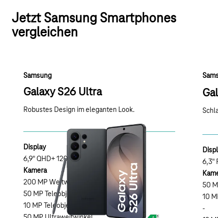
Jetzt Samsung Smartphones
vergleichen
Samsung
Sam
Galaxy S26 Ultra
Ga
Robustes Design im eleganten Look.
Schla
Display
Disp
6,9" QHD+ 120 Hz (2600nit)
6,3"
Kamera
Kame
200 MP Weitwinkel
50 M
50 MP Teleobjektiv 1 (5x optisch)
10 MP
10 MP Teleobjektiv 2 (3x optisch)
-
50 MP Ultraweitwinkel