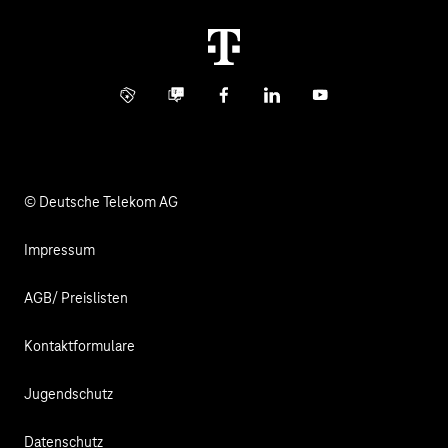
Karriere
Kündigung
Digital X
Investor Relations
Kontakt
Info Service
Business Community
Facebook
LinkedIn
YouTube
Medien
Verantwortung
© Deutsche Telekom AG
Impressum
AGB/ Preislisten
Kontaktformulare
Jugendschutz
Datenschutz