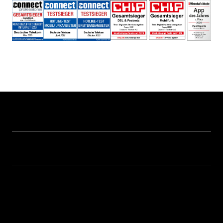
Hilfe & Service
Geschäftskunden Logins
Themen
Rechnung
Healthcare
Über uns
Business Service Portal
Global Business Solution
Konzern
Störung
Immobilienwirtschaft