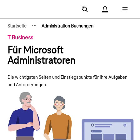
Hauptnavigation
Account Menu öf
Hauptna
·
·
·
Startseite
Administration Buchungen
Zeige verborgene Breadcrumb-Elemente
T Business
Für Microsoft
Administratoren
Die wichtigsten Seiten und Einstiegspunkte für Ihre Aufgaben
und Anforderungen.