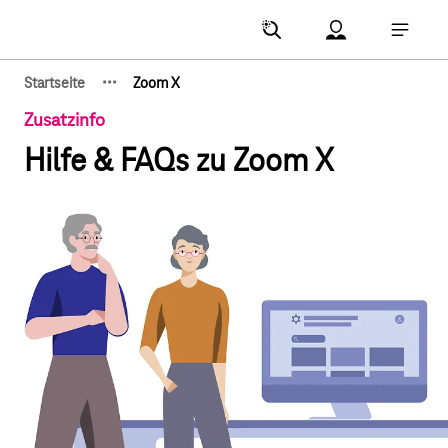
Hauptnavigation
Account Menu öf
Hauptna
·
·
·
Startseite
Zoom X
Zeige verborgene Breadcrumb-Elemente
Zusatzinfo
Hilfe & FAQs zu Zoom X