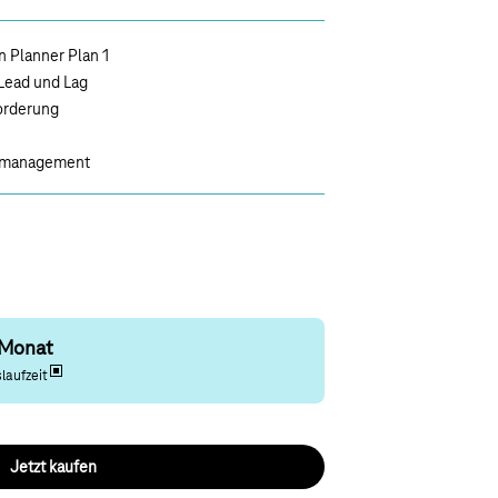
 Planner Plan 1
 Lead und Lag
orderung
fsmanagement
 Monat
laufzeit
Jetzt kaufen