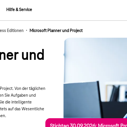
Hilfe & Service
·
ess Editionen
Microsoft Planner und Project
mb-Elemente
ner und
Project. Von der täglichen
ten Sie Aufgaben und
ie die intelligente
stets auf das Wesentliche
hen.
Stichtag 30.09.2026: Microsoft Pr