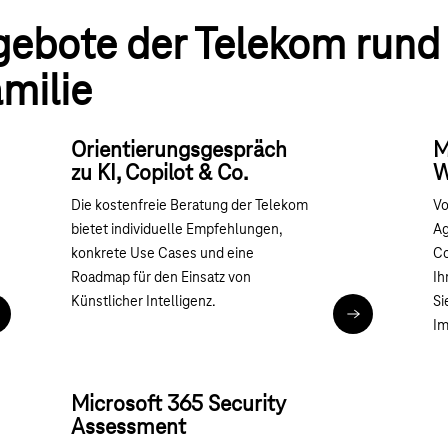
gebote der Telekom rund
milie
Orientierungsgespräch
M
zu KI, Copilot & Co.
W
Die kostenfreie Beratung der Telekom
Vo
bietet individuelle Empfehlungen,
Ag
konkrete Use Cases und eine
Co
Roadmap für den Einsatz von
Ih
Künstlicher Intelligenz.
Si
icrosoft Teams Telefonie einführen: Beratung für Unternehmen
KI-Beratung
Im
Microsoft 365 Security
Assessment