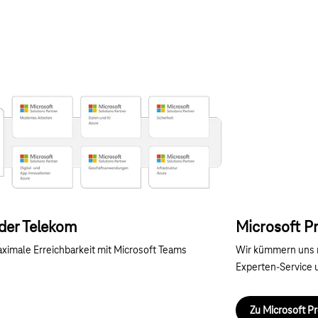
der Telekom
Microsoft P
imale Erreichbarkeit mit Microsoft Teams
Wir kümmern uns 
Experten-Service u
Zu Microsoft P