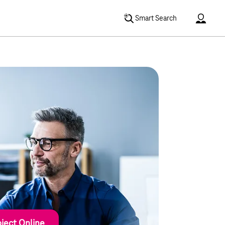
Accoun
Smart Search
oject Online