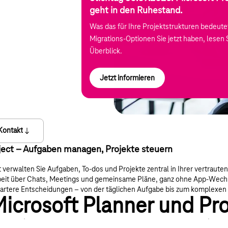
geht in den Ruhestand.
Was das für Ihre Projektstrukturen bedeut
Migrations-Optionen Sie jetzt haben, lesen S
Überblick.
Jetzt informieren
Kontakt
ject – Aufgaben managen, Projekte steuern
t verwalten Sie Aufgaben, To-dos und Projekte zentral in Ihrer vertrau
eit über Chats, Meetings und gemeinsame Pläne, ganz ohne App-Wechsel
rtere Entscheidungen – von der täglichen Aufgabe bis zum komplexen 
Microsoft Planner und Pro