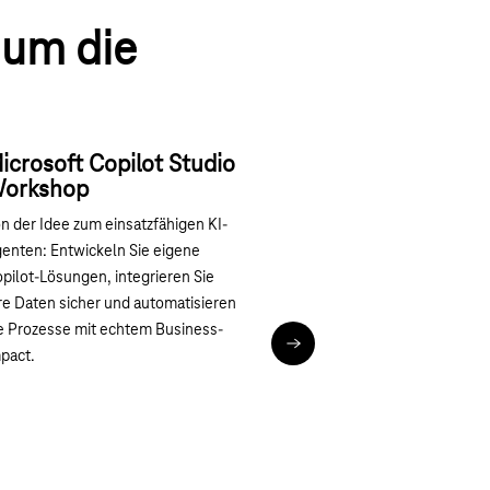
 um die
icrosoft Copilot Studio
orkshop
n der Idee zum einsatzfähigen KI-
enten: Entwickeln Sie eigene
pilot-Lösungen, integrieren Sie
re Daten sicher und automatisieren
e Prozesse mit echtem Business-
Magenta 365: Eigene KI-Agen
pact.