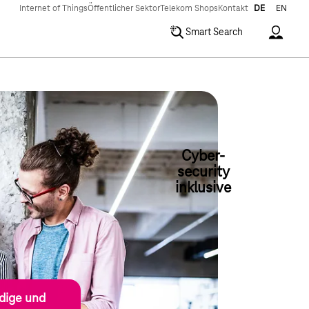
Internet of Things
Öffentlicher Sektor
Telekom Shops
Kontakt
DE
EN
Accoun
Smart Search
Cyber-
security
inklusive
ndige und