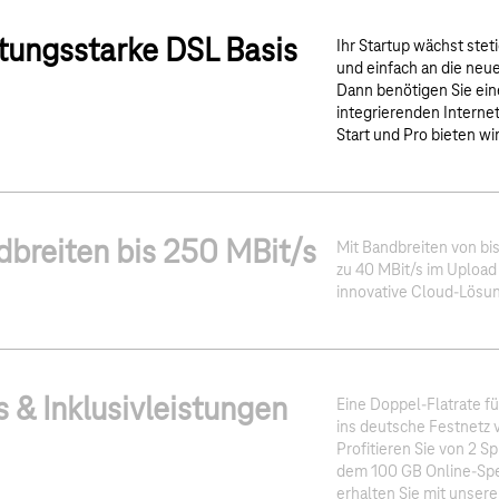
tungsstarke DSL Basis
Ihr Startup wächst stet
und einfach an die ne
Dann benötigen Sie ein
integrierenden Interne
Start und Pro bieten wi
breiten bis 250 MBit/s
Mit Bandbreiten von bi
zu 40 MBit/s im Upload
innovative Cloud-Lösu
s & Inklusivleistungen
Eine Doppel-Flatrate f
ins deutsche Festnetz 
Profitieren Sie von 2 
dem 100 GB Online-Spe
erhalten Sie mit unseren