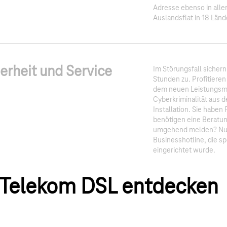
Adresse ebenso in allen
Auslandsflat in 18 Länd
erheit und Service
Im Störungsfall sichern
Stunden zu. Profitieren
dem neuen Leistungsm
Cyberkriminalität aus 
Installation. Sie haben
benötigen eine Beratu
umgehend melden? Nutz
Businesshotline, die s
eingerichtet wurde.
r Telekom DSL entdecken