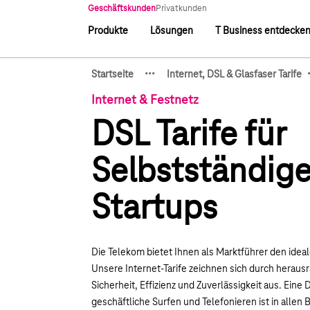
Hauptnavigation
Geschäftskunden
Privatkunden
Produkte
Lösungen
T Business entdecke
Hauptnavigation
·
·
·
Startseite
Internet, DSL & Glasfaser Tarife
Zeige verborgene Breadcru
Internet & Festnetz
DSL Tarife für
Selbstständig
Startups
Die Telekom bietet Ihnen als Marktführer den idea
Unsere Internet-Tarife zeichnen sich durch herau
Sicherheit, Effizienz und Zuverlässigkeit aus. Eine 
geschäftliche Surfen und Telefonieren ist in allen 