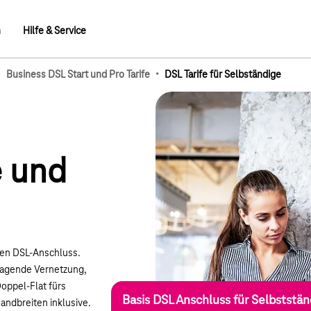
n
Hilfe & Service
·
·
Business DSL Start und Pro Tarife
DSL Tarife für Selbständige
mb-Elemente
e und
len DSL-Anschluss.
sragende Vernetzung,
Doppel-Flat fürs
Basis DSL Anschluss für Selbststä
Bandbreiten inklusive.