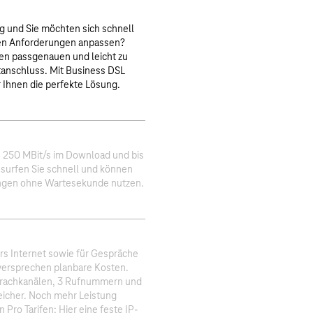
ig und Sie möchten sich schnell
uen Anforderungen anpassen?
en passgenauen und leicht zu
tanschluss. Mit Business DSL
r Ihnen die perfekte Lösung.
s 250 MBit/s im Download und bis
 surfen Sie schnell und können
ngen ohne Wartesekunde nutzen.
ürs Internet sowie für Gespräche
versprechen planbare Kosten.
Sprachkanälen, 3 Rufnummern und
icher. Noch mehr Leistung
 Pro Tarifen: Hier eine feste IP-