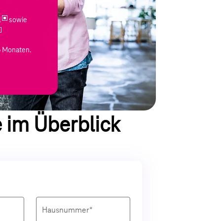
l
sowie
6 Monaten.
e im Überblick
Hausnummer*