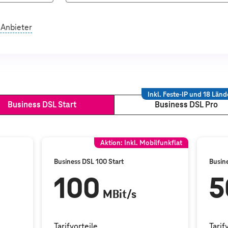
 Anbieter
Inkl. Feste-IP und 18 Länd
Business DSL Start
Business DSL Pro
Aktion: Inkl. Mobilfunkflat
Business DSL 100 Start
Busin
100
5
MBit/s
Tarifvorteile
Tarif