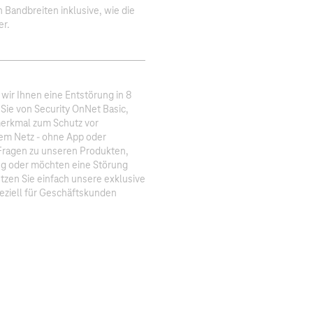
 Bandbreiten inklusive, wie die
er.
 wir Ihnen eine Entstörung in 8
 Sie von Security OnNet Basic,
erkmal zum Schutz vor
dem Netz - ohne App oder
 Fragen zu unseren Produkten,
ng oder möchten eine Störung
en Sie einfach unsere exklusive
peziell für Geschäftskunden