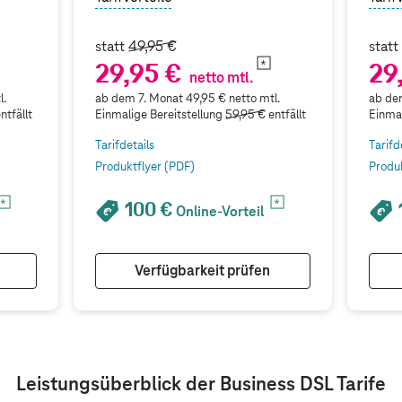
statt
49,95 €
stat
29,95 €
29
netto mtl.
l.
ab dem 7. Monat 49,95 € netto mtl.
ab dem
ntfällt
Einmalige Bereitstellung
59,95 €
entfällt
Einmal
Tarifdetails
Tarifd
Produktflyer (PDF)
Produ
100 €
Online-Vorteil
Verfügbarkeit prüfen
Leistungsüberblick der Business DSL Tarife