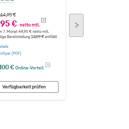
t
44,95 €
,95 €
next
netto mtl.
button
 7. Monat 44,95 € netto mtl.
ige Bereitstellung
59,95 €
entfällt
etails
ktflyer (PDF)
100 €
Online-Vorteil
Verfügbarkeit prüfen