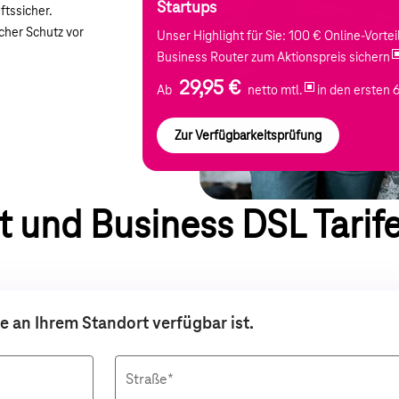
Startups
nftssicher.
cher Schutz vor
Unser Highlight für Sie: 100 € Online-Vortei
Business Router zum Aktionspreis sichern
29,95 €
Ab
netto mtl.
in den ersten 
Zur Verfügbarkeitsprüfung
t und Business DSL Tarif
te an Ihrem Standort verfügbar ist.
Straße*