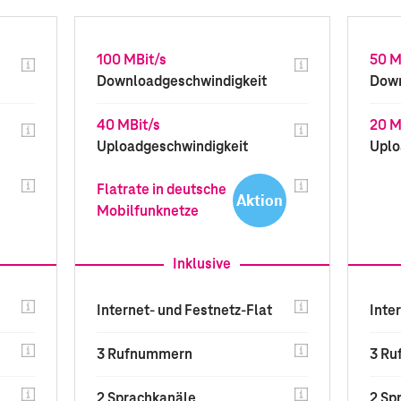
100 MBit/s
50 M
Downloadgeschwindigkeit
Down
40 MBit/s
20 M
Uploadgeschwindigkeit
Uplo
Flatrate in deutsche
Aktion
Mobilfunknetze
Inklusive
Internet- und Festnetz-Flat
Inte
3 Rufnummern
3 R
2 Sprachkanäle
2 Sp