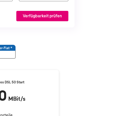
Verfügbarkeit prüfen
*
er-Flat
ess DSL 50 Start
0
MBit/s
vorteile