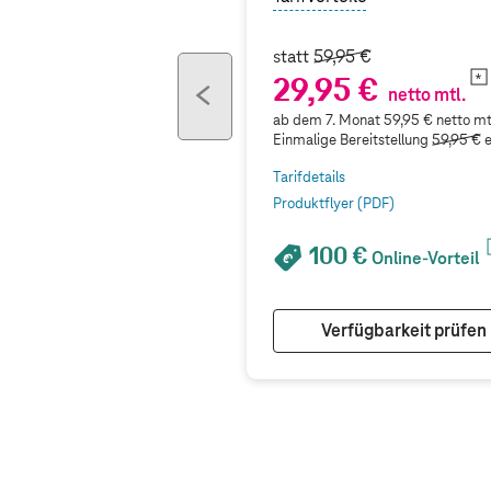
statt
59,95 €
29,95 €
previous
netto mtl.
button
ab dem 7. Monat 59,95 € netto mt
Einmalige Bereitstellung
59,95 €
e
Tarifdetails
Produktflyer (PDF)
100 €
Online-Vorteil
Verfügbarkeit prüfen